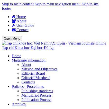
Skip to main content
Skip to main navigation menu
Skip to site
footer
Home
About
User Guide
Contact
Open Menu
Tạp chí Khoa học Đại học Đà Lạt
Home
Magazine information
About
Mission and Objectives
Editorial Board
Editorial Masthead
Contacts
Policies - Procedures
Publishing standards
Manuscript Process
Publication Process
Archives