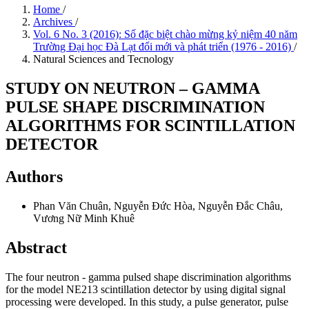
Home
/
Archives
/
Vol. 6 No. 3 (2016): Số đặc biệt chào mừng kỷ niệm 40 năm
Trường Đại học Đà Lạt đổi mới và phát triển (1976 - 2016)
/
Natural Sciences and Tecnology
STUDY ON NEUTRON – GAMMA
PULSE SHAPE DISCRIMINATION
ALGORITHMS FOR SCINTILLATION
DETECTOR
Authors
Phan Văn Chuân, Nguyễn Đức Hòa, Nguyễn Đắc Châu,
Vương Nữ Minh Khuê
Abstract
The four neutron - gamma pulsed shape discrimination algorithms
for the model NE213 scintillation detector by using digital signal
processing were developed. In this study, a pulse generator, pulse