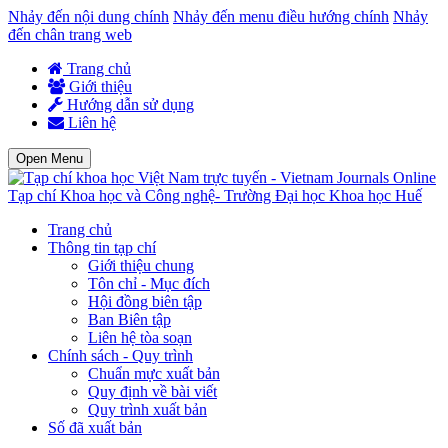
Nhảy đến nội dung chính
Nhảy đến menu điều hướng chính
Nhảy
đến chân trang web
Trang chủ
Giới thiệu
Hướng dẫn sử dụng
Liên hệ
Open Menu
Tạp chí Khoa học và Công nghệ- Trường Đại học Khoa học Huế
Trang chủ
Thông tin tạp chí
Giới thiệu chung
Tôn chỉ - Mục đích
Hội đồng biên tập
Ban Biên tập
Liên hệ tòa soạn
Chính sách - Quy trình
Chuẩn mực xuất bản
Quy định về bài viết
Quy trình xuất bản
Số đã xuất bản