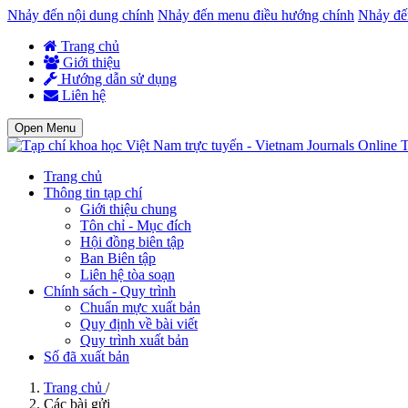
Nhảy đến nội dung chính
Nhảy đến menu điều hướng chính
Nhảy đế
Trang chủ
Giới thiệu
Hướng dẫn sử dụng
Liên hệ
Open Menu
T
Trang chủ
Thông tin tạp chí
Giới thiệu chung
Tôn chỉ - Mục đích
Hội đồng biên tập
Ban Biên tập
Liên hệ tòa soạn
Chính sách - Quy trình
Chuẩn mực xuất bản
Quy định về bài viết
Quy trình xuất bản
Số đã xuất bản
Trang chủ
/
Các bài gửi