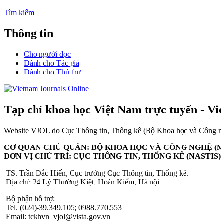
Tìm kiếm
Thông tin
Cho người đọc
Dành cho Tác giả
Dành cho Thủ thư
Tạp chí khoa học Việt Nam trực tuyến - V
Website VJOL do Cục Thông tin, Thống kê (Bộ Khoa học và Công nghệ
CƠ QUAN CHỦ QUẢN: BỘ KHOA HỌC VÀ CÔNG NGHỆ (
ĐƠN VỊ CHỦ TRÌ: CỤC THÔNG TIN, THỐNG KÊ (NASTIS)
TS. Trần Đắc Hiến, Cục trưởng Cục Thông tin, Thống kê.
Địa chỉ: 24 Lý Thường Kiệt, Hoàn Kiếm, Hà nội
Bộ phận hỗ trợ:
Tel. (024)-39.349.105; 0988.770.553
Email: tckhvn_vjol@vista.gov.vn