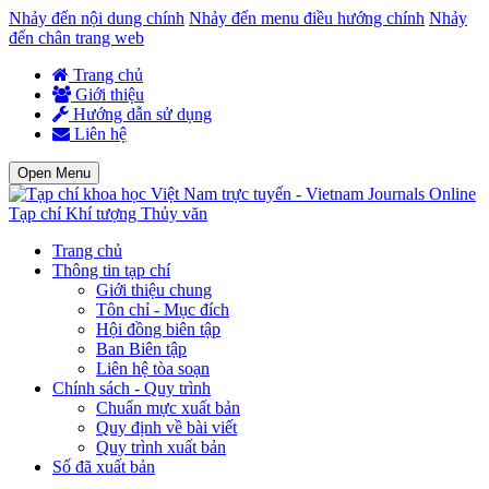
Nhảy đến nội dung chính
Nhảy đến menu điều hướng chính
Nhảy
đến chân trang web
Trang chủ
Giới thiệu
Hướng dẫn sử dụng
Liên hệ
Open Menu
Tạp chí Khí tượng Thủy văn
Trang chủ
Thông tin tạp chí
Giới thiệu chung
Tôn chỉ - Mục đích
Hội đồng biên tập
Ban Biên tập
Liên hệ tòa soạn
Chính sách - Quy trình
Chuẩn mực xuất bản
Quy định về bài viết
Quy trình xuất bản
Số đã xuất bản