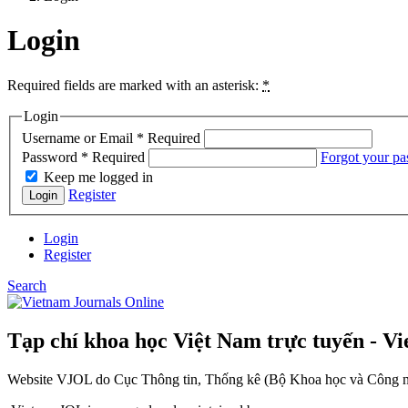
Login
Required fields are marked with an asterisk:
*
Login
Username or Email
*
Required
Password
*
Required
Forgot your p
Keep me logged in
Register
Login
Login
Register
Search
Tạp chí khoa học Việt Nam trực tuyến - V
Website VJOL do Cục Thông tin, Thống kê (Bộ Khoa học và Công nghệ