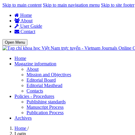
Skip to main content
Skip to main navigation menu
Skip to site footer
Home
About
User Guide
Contact
Open Menu
C
Home
Magazine information
About
Mission and Objectives
Editorial Board
Editorial Masthead
Contacts
Policies - Procedures
Publishing standards
Manuscript Process
Publication Process
Archives
Home
/
Login