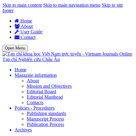
Skip to main content
Skip to main navigation menu
Skip to site
footer
Home
About
User Guide
Contact
Open Menu
Tạp chí Nghiên cứu Châu Âu
Home
Magazine information
About
Mission and Objectives
Editorial Board
Editorial Masthead
Contacts
Policies - Procedures
Publishing standards
Manuscript Process
Publication Process
Archives