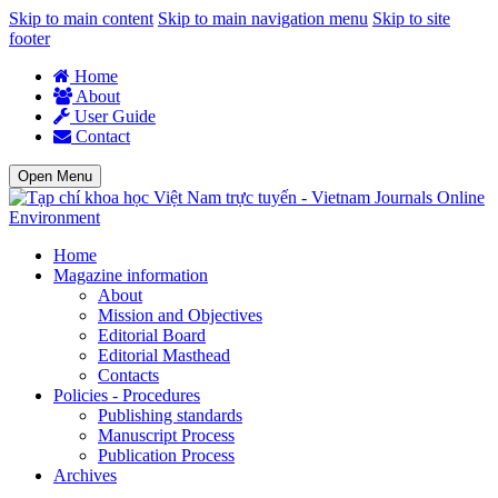
Skip to main content
Skip to main navigation menu
Skip to site
footer
Home
About
User Guide
Contact
Open Menu
Environment
Home
Magazine information
About
Mission and Objectives
Editorial Board
Editorial Masthead
Contacts
Policies - Procedures
Publishing standards
Manuscript Process
Publication Process
Archives